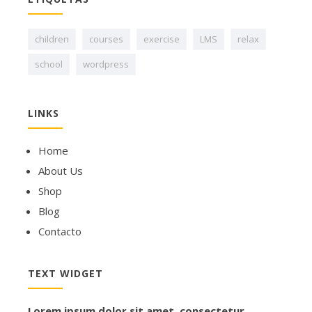
children
courses
exercise
LMS
relax
school
wordpress
LINKS
Home
About Us
Shop
Blog
Contacto
TEXT WIDGET
Lorem ipsum dolor sit amet, consectetur