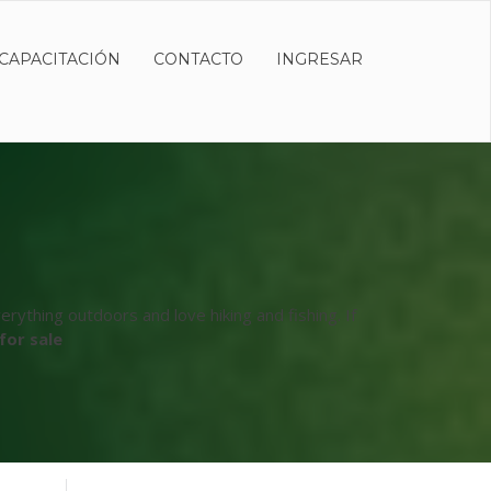
CAPACITACIÓN
CONTACTO
INGRESAR
rything outdoors and love hiking and fishing. If
for sale