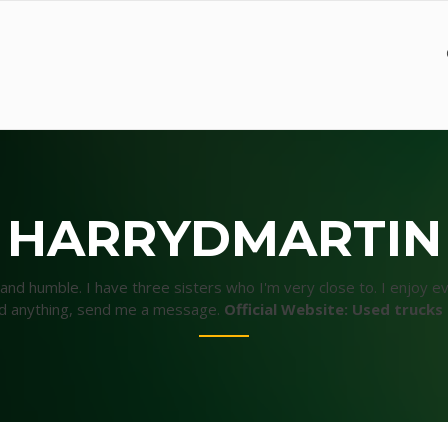
HARRYDMARTIN
and humble. I have three sisters who I'm very close to. I enjoy eve
d anything, send me a message.
Official Website:
Used trucks 