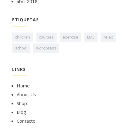
abril 2018
ETIQUETAS
children
courses
exercise
LMS
relax
school
wordpress
LINKS
Home
About Us
Shop
Blog
Contacto