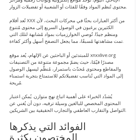
محتوى تُنظم المواد وفقًا للفئات أو الشعبية أو تفضيلات الزوار.
تُعد أفلام XXX من أكثر العبارات بحثًا في محركات البحث، لأن
الكثيرين يرغبون في الوصول السريع إلى محتوى مُتنوع
ومنظم جيدًا. تُوصي الخوارزميات بمواد مُشابهة لتلك التي
تمت مشاهدتها مُسبقًا، مما يجعل التصفح أسهل وأكثر كفاءة.
xnxxlive.org
للمبتدئين أو الباحثين عن الإلهام، يُعد موقع
مصدرًا قيّمًا، حيث يضمّ مجموعة متنوعة من التصنيفات
والمقاطع ومحتوى مُحدّث باستمرار، مُنظّم ليسهل الوصول
إلى المواد التي تُناسب تفضيلاتكم للاستمتاع بتجربة استمناء
مُريحة.
يُشدّد الخبراء على أهمية اتباع نهج متوازن. يُمكن اعتبار
المحتوى المخصص للبالغين وسيلة ترفيه، دون أن يُغني عن
التواصل والتقارب العاطفي والتجارب الحقيقية بين الشريكين.
الفوائد التي يذكرها
المختصون بكثرة