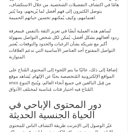
هامًا في اكتشاف التفضيلات الشخصية. من خلال الاستكشاف،
يتوصل الكثيرون إلى فهم أفضل لما يُريحهم، وما يُثير
اهتمامهم، وكيف يُمكنهم تحسين حياتهم الحميمة.
تُساهم هذه العملية أيضًا في تعزيز الثقة بالنفس. فبمعرفة
ردود أفعالهم بشكل أفضل، يُمكن لكل شخص التواصل بسهولة
أكبر مع شريكه بشأن الرغبات والحدود والتوقعات. يُعتبر
التواصل المفتوح أحد العناصر الأساسية التي تدعم العلاقات
المتوازنة.
إضافةً إلى ذلك، غالبًا ما يتم اللجوء إلى المحتوى المُتاح على
المواقع الإلكترونية المُتخصصة بحثًا عن الإلهام. يُشاهد موقع
xnxx من قِبل البالغين في جميع أنحاء العالم، ويُتيح التنوع
المُتاح فيه اختيار فئات مُناسبة لمختلف الأذواق.
دور المحتوى الإباحي في
الحياة الجنسية الحديثة
غيّر الوصول إلى الإنترنت طريقة اكتشاف الناس للمحتوى
الإباحي. اليوم، توجد مواقع إلكترونية وبوابات رقمية ومراكز